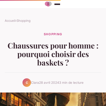
Accueil
›
Shopping
SHOPPING
Chaussures pour homme :
pourquoi choisir des
baskets ?
Clara
28 avril 2024
3 min de lecture
C