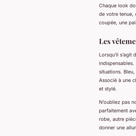
Chaque
look
doi
de votre tenue,
coupée, une
pai
Les vêtemen
Lorsqu’il s’agit
indispensables.
situations. Bleu
Associé à une
c
et stylé.
N’oubliez pas n
parfaitement av
robe
, autre piè
donner une allur