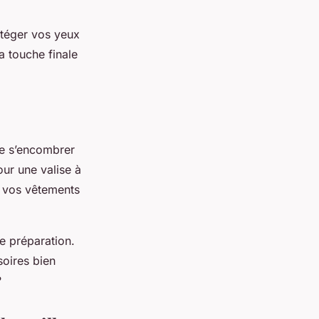
otéger vos yeux
a touche finale
de s’encombrer
our une valise à
r vos
vêtements
e préparation.
oires bien
?