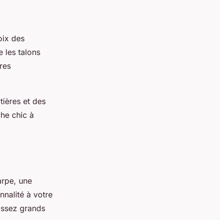
oix des
 les talons
res
tières et des
he chic à
arpe, une
nnalité à votre
 assez grands