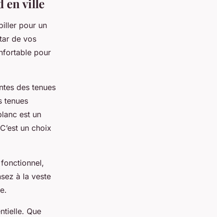
en ville
iller pour un
tar de vos
nfortable pour
ntes des tenues
s tenues
blanc
est un
C’est un choix
 fonctionnel,
nsez à la
veste
e.
ntielle. Que