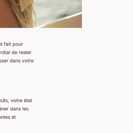
t fait pour
rdial de rester
isser dans votre
oûts, votre état
lâner dans les
antes et