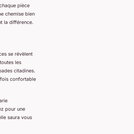
, chaque
pièce
ne
chemise
bien
t la différence.
ces se révèlent
toutes les
pades citadines.
 fois confortable
arie
ez pour une
elle saura vous