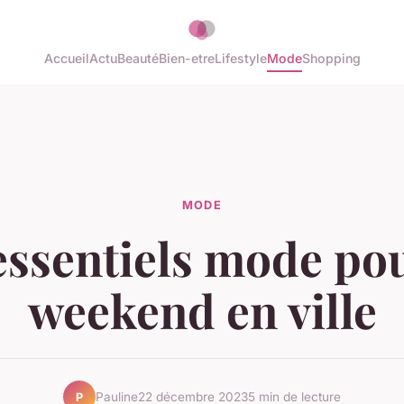
Accueil
Actu
Beauté
Bien-etre
Lifestyle
Mode
Shopping
MODE
essentiels mode po
weekend en ville
Pauline
22 décembre 2023
5 min de lecture
P