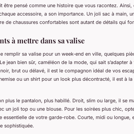
t être pensé comme une histoire que vous racontez. Ainsi
 chaque accessoire, a son importance. Un joli
sac
à main, u
re
de
chaussures
confortables sont autant de détails qui fon
ts à mettre dans sa valise
 de remplir sa valise pour un week-end en ville, quelques piè
 Le
jean
bien sûr, caméléon de la mode, qui sait s’adapter à 
, noir, brut ou délavé, il est le compagnon idéal de vos esca
hemise
ou un
shirt
pour un look plus décontracté, il est à la
on plus le
pantalon
, plus habillé. Droit, slim ou large, il se m
ec un joli
top
ou une blouse. Pour les soirées plus chic, opt
ce essentielle de votre garde-robe. Courte, midi ou longue, 
e sophistiquée.